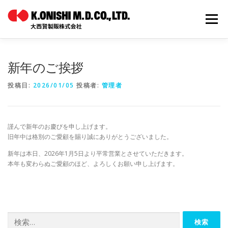
コ
ン
メニュー
テ
ン
ツ
へ
ホーム
オリジナルブランド
OEM
新年のご挨拶
ス
キ
投稿日:
2026/01/05
投稿者:
管理者
ッ
プ
WEBカタログ
会社案内
採用情報
お問い合わせ
謹んで新年のお慶びを申し上げます。
旧年中は格別のご愛顧を賜り誠にありがとうございました。
新年は本日、2026年1月5日より平常営業とさせていただきます。
本年も変わらぬご愛顧のほど、よろしくお願い申し上げます。
検
索: