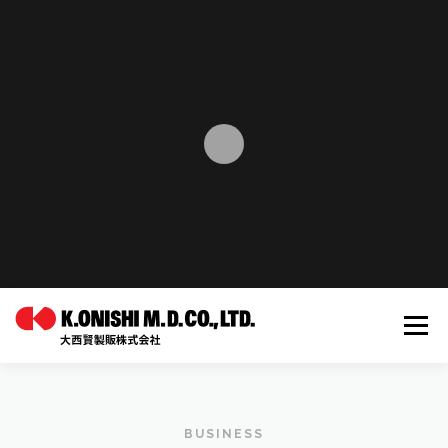
コ
ン
テ
ン
ツ
へ
ス
キ
ッ
プ
メニュー
ホーム
オリジナルブランド
OEM
BUSINESS