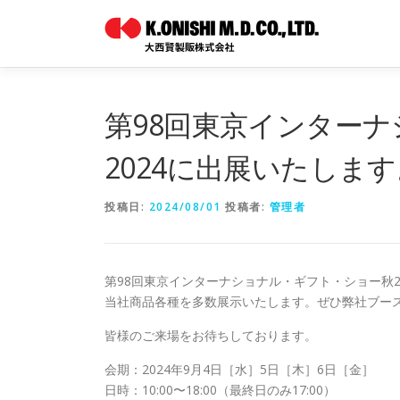
コ
ン
テ
ン
ツ
へ
第98回東京インター
ス
キ
2024に出展いたします
ッ
プ
投稿日:
2024/08/01
投稿者:
管理者
第98回東京インターナショナル・ギフト・ショー秋2
当社商品各種を多数展示いたします。ぜひ弊社ブー
皆様のご来場をお待ちしております。
会期：2024年9月4日［水］5日［木］6日［金］
日時：10:00〜18:00（最終日のみ17:00）