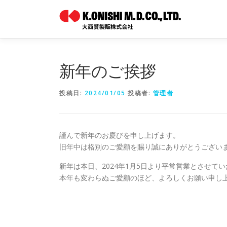
コ
ン
テ
ン
ツ
へ
新年のご挨拶
ス
キ
投稿日:
2024/01/05
投稿者:
管理者
ッ
プ
謹んで新年のお慶びを申し上げます。
旧年中は格別のご愛顧を賜り誠にありがとうござい
新年は本日、2024年1月5日より平常営業とさせて
本年も変わらぬご愛顧のほど、よろしくお願い申し