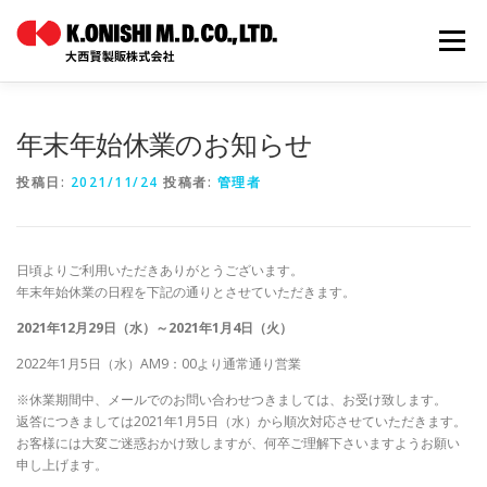
コ
ン
メニュー
テ
ン
ツ
へ
ホーム
オリジナルブランド
OEM
年末年始休業のお知らせ
ス
キ
投稿日:
2021/11/24
投稿者:
管理者
ッ
プ
WEBカタログ
会社案内
採用情報
お問い合わせ
日頃よりご利用いただきありがとうございます。
年末年始休業の日程を下記の通りとさせていただきます。
2021年12月29日（水）～2021年1月4日（火）
2022年1月5日（水）AM9：00より通常通り営業
※休業期間中、メールでのお問い合わせつきましては、お受け致します。
返答につきましては2021年1月5日（水）から順次対応させていただきます。
お客様には大変ご迷惑おかけ致しますが、何卒ご理解下さいますようお願い
申し上げます。